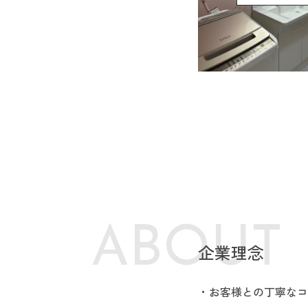
A
B
O
U
T
企業理念
お客様との丁寧なコ