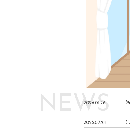
N
E
W
S
【
2026.01.26
【
2025.07.24