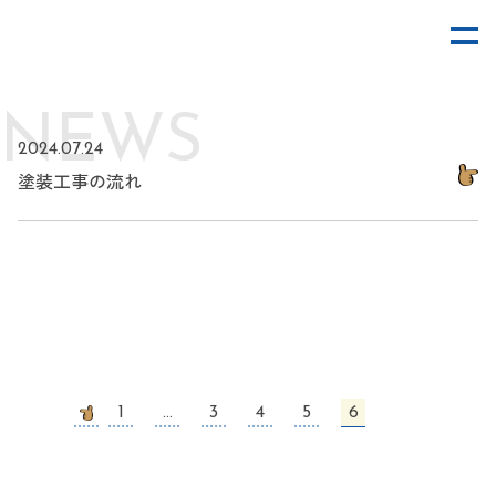
メ
N
E
W
S
2024.07.24
塗装工事の流れ
6
1
...
3
4
5